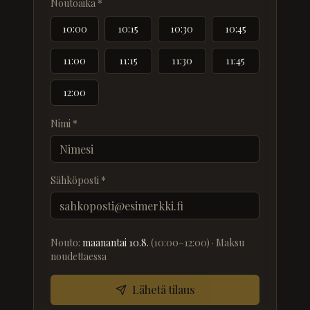
Noutoaika *
10:00
10:15
10:30
10:45
11:00
11:15
11:30
11:45
12:00
Nimi *
Sähköposti *
Nouto:
maanantai 10.8.
(
10:00–12:00
)
· Maksu
noudettaessa
Lähetä tilaus