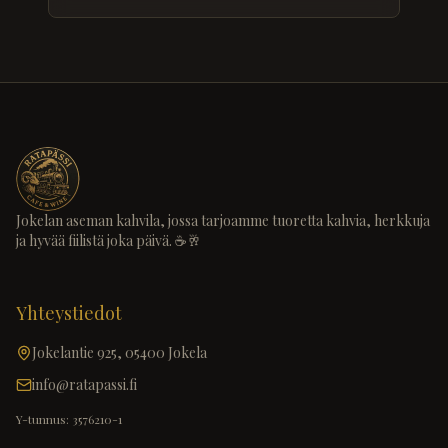
Jokelan aseman kahvila, jossa tarjoamme tuoretta kahvia, herkkuja
ja hyvää fiilistä joka päivä. ☕️🥂
Yhteystiedot
Jokelantie 925, 05400 Jokela
info@ratapassi.fi
Y-tunnus: 3576210-1